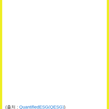
(출처 :
QuantifiedESG(QESG)
)