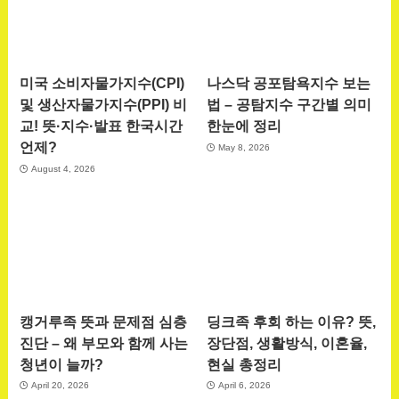
미국 소비자물가지수(CPI)
나스닥 공포탐욕지수 보는
및 생산자물가지수(PPI) 비
법 – 공탐지수 구간별 의미
교! 뜻·지수·발표 한국시간
한눈에 정리
언제?
May 8, 2026
August 4, 2026
캥거루족 뜻과 문제점 심층
딩크족 후회 하는 이유? 뜻,
진단 – 왜 부모와 함께 사는
장단점, 생활방식, 이혼율,
청년이 늘까?
현실 총정리
April 20, 2026
April 6, 2026