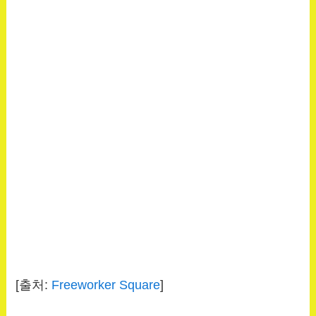
[출처:
Freeworker Square
]